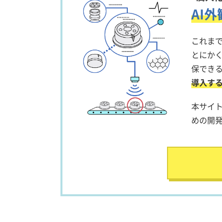
AI
これまで
とにか
保でき
導入す
本サイト
めの開