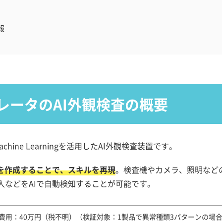
報
レータのAI外観検査の概要
 Machine Learningを活用したAI外観検査装置です。
ルを作成することで、スキルを再現
。検査機やカメラ、照明など
入などをAIで自動検知することが可能です。
費用：40万円（税不明）（検証対象：1製品で異常種類3パターンの場