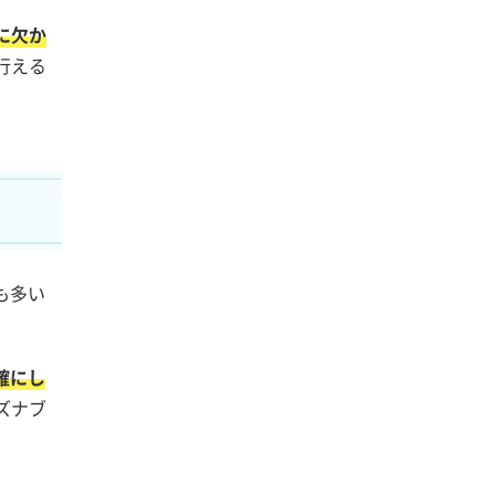
に欠か
行える
も多い
確にし
ズナブ