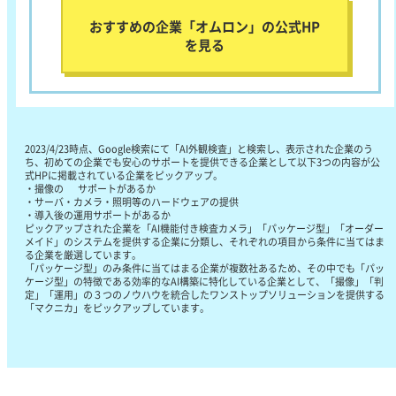
おすすめの企業「オムロン」の公式HP
を見る
2023/4/23時点、Google検索にて「AI外観検査」と検索し、表示された企業のう
ち、初めての企業でも安心のサポートを提供できる企業として以下3つの内容が公
式HPに掲載されている企業をピックアップ。
・撮像の サポートがあるか
・サーバ・カメラ・照明等のハードウェアの提供
・導入後の運用サポートがあるか
ピックアップされた企業を「AI機能付き検査カメラ」「パッケージ型」「オーダー
メイド」のシステムを提供する企業に分類し、それぞれの項目から条件に当てはま
る企業を厳選しています。
「パッケージ型」のみ条件に当てはまる企業が複数社あるため、その中でも「パッ
ケージ型」の特徴である効率的なAI構築に特化している企業として、「撮像」「判
定」「運用」の３つのノウハウを統合したワンストップソリューションを提供する
「マクニカ」をピックアップしています。