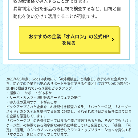
較的低価格で導入することができます。
異常判定が出た部品のみ目視で検査するなど、目視と自
動化を使い分けて活用することが可能です。
おすすめの企業「オムロン」の公式HP
を見る
2023/4/23時点、Google検索にて「AI外観検査」と検索し、表示された企業のう
ち、初めての企業でも安心のサポートを提供できる企業として以下3つの内容が公
式HPに掲載されている企業をピックアップ。
・撮像の サポートがあるか
・サーバ・カメラ・照明等のハードウェアの提供
・導入後の運用サポートがあるか
ピックアップされた企業を「AI機能付き検査カメラ」「パッケージ型」「オーダー
メイド」のシステムを提供する企業に分類し、それぞれの項目から条件に当てはま
る企業を厳選しています。
「パッケージ型」のみ条件に当てはまる企業が複数社あるため、その中でも「パッ
ケージ型」の特徴である効率的なAI構築に特化している企業として、「撮像」「判
定」「運用」の３つのノウハウを統合したワンストップソリューションを提供する
「マクニカ」をピックアップしています。